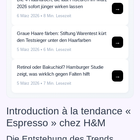
2026 sofort jünger wirken lassen
→
6 März 2026
• 8 Min. Lesezeit
Graue Haare färben: Stiftung Warentest kürt
den Testsieger unter den Haarfarben
→
5 März 2026
• 6 Min. Lesezeit
Retinol oder Bakuchiol? Hamburger Studie
zeigt, was wirklich gegen Falten hilft
→
5 März 2026
• 7 Min. Lesezeit
Introduction à la tendance «
Espresso » chez H&M
Die Entstehung des Trends